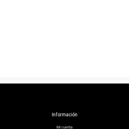
$
55.000
Gorra plana gris corduroy
AÑADIR AL CARRITO
Información
Mi cuenta