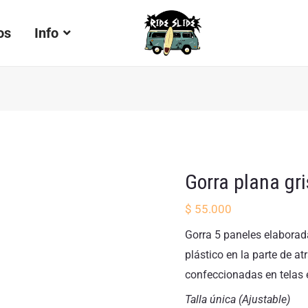
Gorra
plana
os
Info
gris
marmol-
gris
oscuro
cantidad
Gorra plana gr
$
55.000
Gorra 5 paneles elaborada
plástico en la parte de a
confeccionadas en telas 
Talla única (Ajustable)