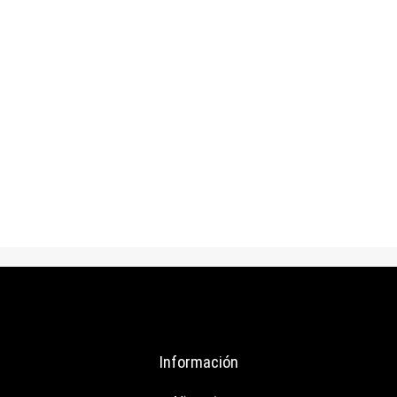
$
30.000
Gorro de lana 2
AÑADIR AL CARRITO
Información