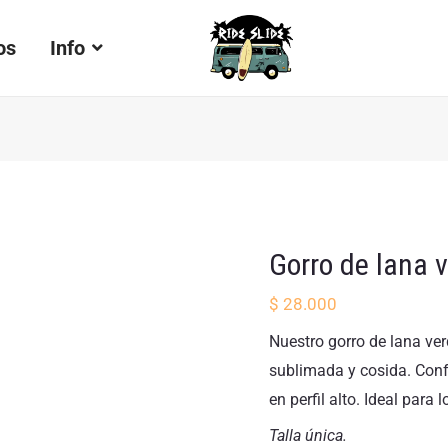
Gorro
de
os
Info
lana
verde
menta
cantidad
Gorro de lana 
$
28.000
Nuestro gorro de lana ver
sublimada y cosida. Conf
en perfil alto. Ideal para
Talla única.