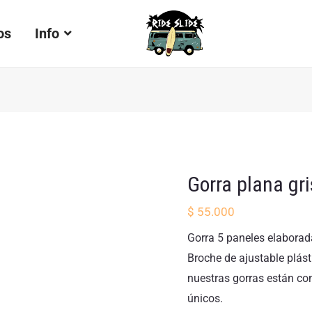
os
Info
Gorra plana gr
$
55.000
Gorra 5 paneles elaborada e
Broche de ajustable plást
nuestras gorras están co
únicos.