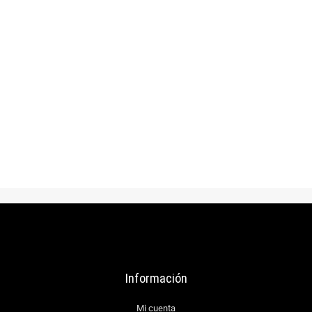
$
53.000
Pava tela tejida miel
AÑADIR AL CARRITO
Información
Mi cuenta