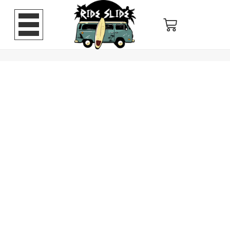
Pava
verde
drill
cantidad