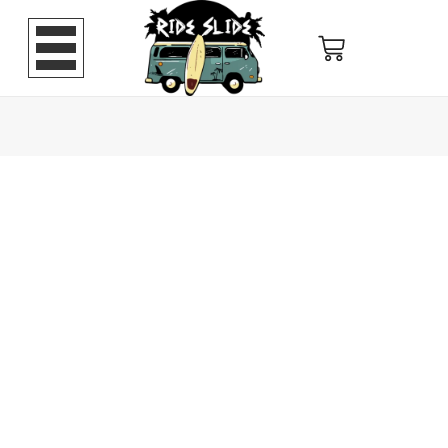
Pava
tela
tejida
miel
cantidad