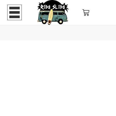
Pava
corduroy
verde
militar
cantidad