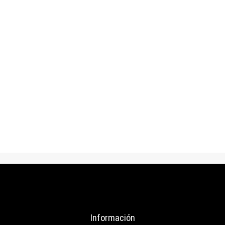
$
53.000
Pava tela tejida miel
AÑADIR AL CARRITO
Información