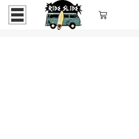
Pava
gris
oscuro
drill
cantidad