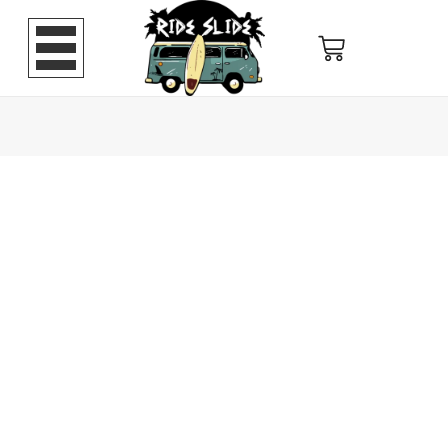
Visera
vino
tinto
cantidad