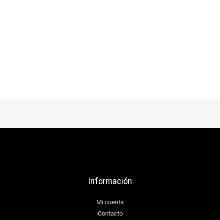
$
92.000
$
48.000
Sombrero playero
Pava militar con
alma libre
solapa
AÑADIR AL
AÑADIR AL
CARRITO
CARRITO
Información
Mi cuenta
Contacto