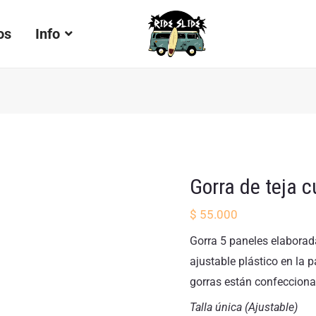
Gorra
de
os
Info
teja
curva
azul
claro
cantidad
Gorra de teja c
$
55.000
Gorra 5 paneles elaborada 
ajustable plástico en la p
gorras están confecciona
Talla única (Ajustable)